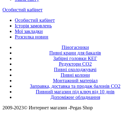
Особистий кабінет
Особистий кабінет
Історія замовлень
Мої закладки
Розсилка новин
Піногасники
Пивні крани для бакалів
Забірні головки КЕГ
Редуктори СО2
Пивні охолоджувачі
Пивні колони
Монтажний матеріал
Заправка, доставка та продаж балонів CO2
Пивний магазин під ключ від 10 днів
Допоміжне обладнання
2009-2023© Интернет магазин -Pegas Shop