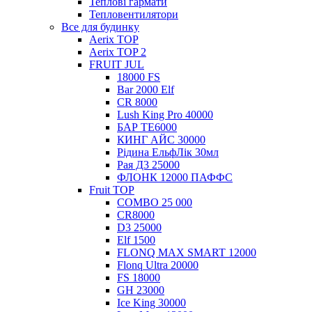
Теплові гармати
Тепловентилятори
Все для будинку
Aerix TOP
Aerix TOP 2
FRUIT JUL
18000 FS
Bar 2000 Elf
CR 8000
Lush King Pro 40000
БАР ТЕ6000
КИНГ АЙС 30000
Рідина ЕльфЛік 30мл
Рая Д3 25000
ФЛОНК 12000 ПАФФС
Fruit TOP
COMBO 25 000
CR8000
D3 25000
Elf 1500
FLONQ MAX SMART 12000
Flonq Ultra 20000
FS 18000
GH 23000
Ice King 30000