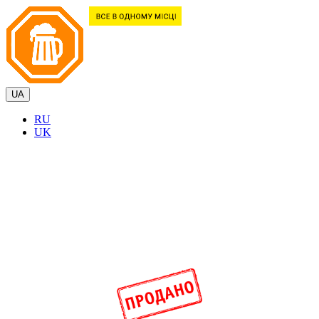
UA
RU
UK