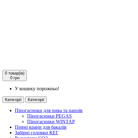
0
товар(ів)
0 грн
У кошику порожньо!
Категорії
Категорії
Піногасники для пива та напоїв
Піногасники PEGAS
Піногасники WINTAP
Пивні крани для бакалів
Забірні головки КЕГ