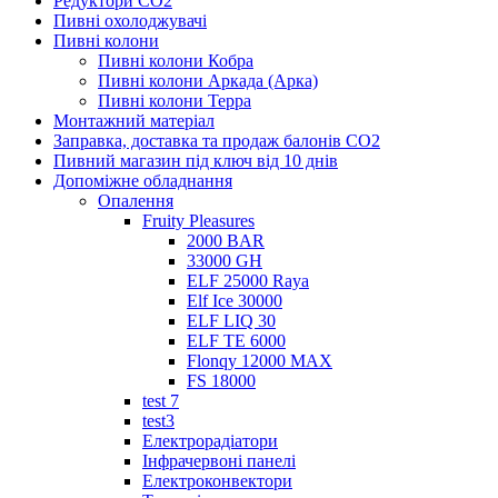
Редуктори СО2
Пивні охолоджувачі
Пивні колони
Пивні колони Кобра
Пивні колони Аркада (Арка)
Пивні колони Терра
Монтажний матеріал
Заправка, доставка та продаж балонів CO2
Пивний магазин під ключ від 10 днів
Допоміжне обладнання
Опалення
Fruity Pleasures
2000 BAR
33000 GH
ELF 25000 Raya
Elf Ice 30000
ELF LIQ 30
ELF TE 6000
Flonqy 12000 MAX
FS 18000
test 7
test3
Електрорадіатори
Інфрачервоні панелі
Електроконвектори