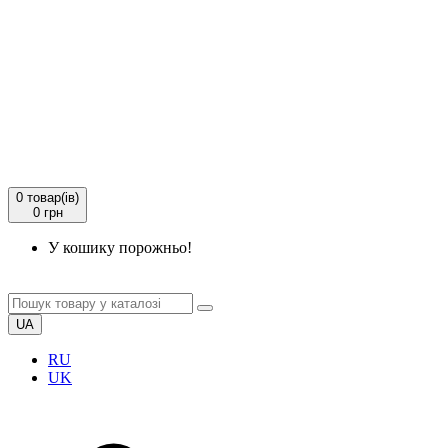
0
товар(ів)
0 грн
У кошику порожньо!
UA
RU
UK