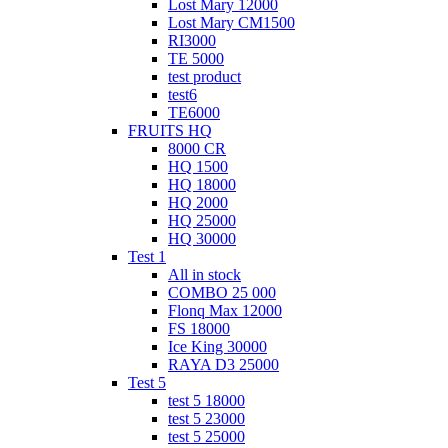
Lost Mary 12000
Lost Mary CM1500
RI3000
TE 5000
test product
test6
ТЕ6000
FRUITS HQ
8000 CR
HQ 1500
HQ 18000
HQ 2000
HQ 25000
HQ 30000
Test 1
All in stock
COMBO 25 000
Flonq Max 12000
FS 18000
Ice King 30000
RAYA D3 25000
Test 5
test 5 18000
test 5 23000
test 5 25000