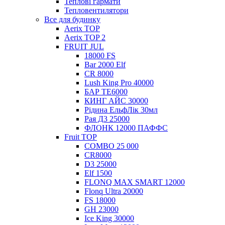
Теплові гармати
Тепловентилятори
Все для будинку
Aerix TOP
Aerix TOP 2
FRUIT JUL
18000 FS
Bar 2000 Elf
CR 8000
Lush King Pro 40000
БАР ТЕ6000
КИНГ АЙС 30000
Рідина ЕльфЛік 30мл
Рая Д3 25000
ФЛОНК 12000 ПАФФС
Fruit TOP
COMBO 25 000
CR8000
D3 25000
Elf 1500
FLONQ MAX SMART 12000
Flonq Ultra 20000
FS 18000
GH 23000
Ice King 30000