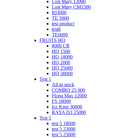
Lost Mary 12000
Lost Mary CM1500
RI3000
TE 5000
test product
test6
ТЕ6000
FRUITS HQ
8000 CR
HQ 1500
HQ 18000
HQ 2000
HQ 25000
HQ 30000
Test 1
All in stock
COMBO 25 000
Flonq Max 12000
FS 18000
Ice King 30000
RAYA D3 25000
Test 5
test 5 18000
test 5 23000
test 5 25000