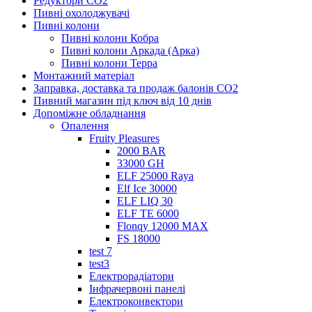
Редуктори СО2
Пивні охолоджувачі
Пивні колони
Пивні колони Кобра
Пивні колони Аркада (Арка)
Пивні колони Терра
Монтажний матеріал
Заправка, доставка та продаж балонів CO2
Пивний магазин під ключ від 10 днів
Допоміжне обладнання
Опалення
Fruity Pleasures
2000 BAR
33000 GH
ELF 25000 Raya
Elf Ice 30000
ELF LIQ 30
ELF TE 6000
Flonqy 12000 MAX
FS 18000
test 7
test3
Електрорадіатори
Інфрачервоні панелі
Електроконвектори