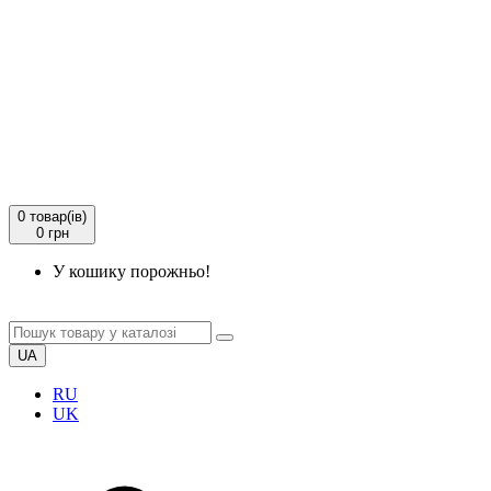
0
товар(ів)
0 грн
У кошику порожньо!
UA
RU
UK