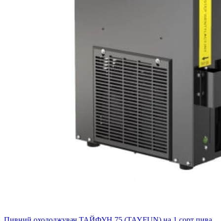
Пивний охолоджувач ТАЙФУН 75 (TAYFUN) на 1 сорт пива