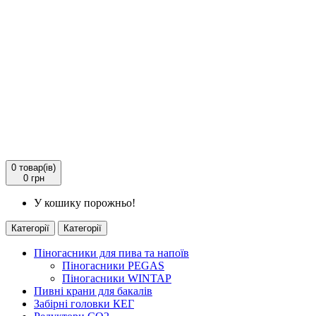
0
товар(ів)
0 грн
У кошику порожньо!
Категорії
Категорії
Піногасники для пива та напоїв
Піногасники PEGAS
Піногасники WINTAP
Пивні крани для бакалів
Забірні головки КЕГ