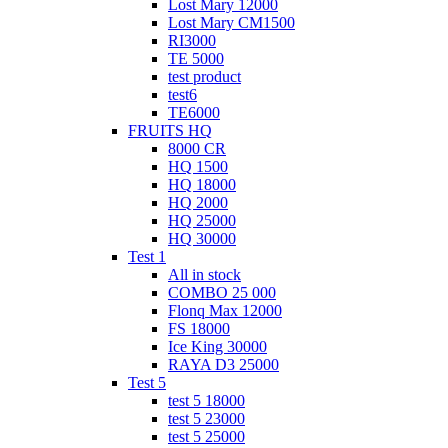
Lost Mary 12000
Lost Mary CM1500
RI3000
TE 5000
test product
test6
ТЕ6000
FRUITS HQ
8000 CR
HQ 1500
HQ 18000
HQ 2000
HQ 25000
HQ 30000
Test 1
All in stock
COMBO 25 000
Flonq Max 12000
FS 18000
Ice King 30000
RAYA D3 25000
Test 5
test 5 18000
test 5 23000
test 5 25000