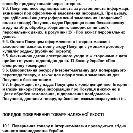
способу продажу товарів через Інтернет.
9.3. Покупець несе відповідальність за достовірність інформації,
зазначеної при оформленні замовлення інформації. При цьому,
при здійсненні акцепту (оформленні замовлення і подальшої
оплати товару) Покупець надає Продавцю свою беззастережну
згоду на збір, обробку, зберігання, використання своїх
персональних даних, в розумінні ЗУ «Про захист персональних
даних».
9.4. Оплата Покупцем оформленого в Інтернет-магазині
замовлення означає повну згоду Покупця з умовами договору
купівлі-продажу (публічної оферти)
9.5. Фактичною датою електронного угоди між сторонами є дата
прийняття умов, відповідно до ст. 11 Закону України «Про
електронну комерцію»
9.6. Використання ресурсу Інтернет-магазину для попереднього
перегляду товару, а також для оформлення замовлення для
Покупця є безкоштовним.
9.7. Інформація, яку надає Покупцем є конфіденційною. Інтернет-
магазин використовує інформацію про Покупця виключно в
цілях обробки замовлення, відправлення повідомлень
Покупцеві, доставки товару, здійснення взаєморозрахунків і ін.
ПОРЯДОК ПОВЕРНЕННЯ ТОВАРУ НАЛЕЖНОЇ ЯКОСТІ
10.1. Повернення товару в Інтернет-магазин проводиться згідно
чинного законодавства України.