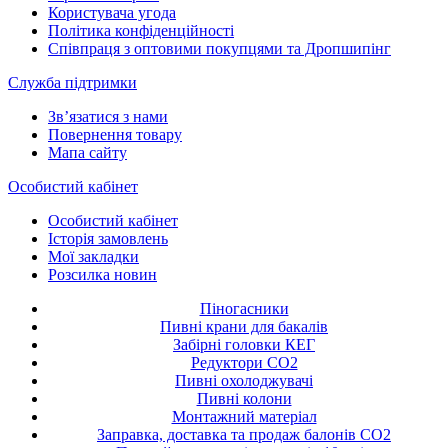
Користувача угода
Політика конфіденційності
Співпраця з оптовими покупцями та Дропшипінг
Служба підтримки
Зв’язатися з нами
Повернення товару
Мапа сайту
Особистий кабінет
Особистий кабінет
Історія замовлень
Мої закладки
Розсилка новин
Піногасники
Пивні крани для бакалів
Забірні головки КЕГ
Редуктори СО2
Пивні охолоджувачі
Пивні колони
Монтажний матеріал
Заправка, доставка та продаж балонів CO2