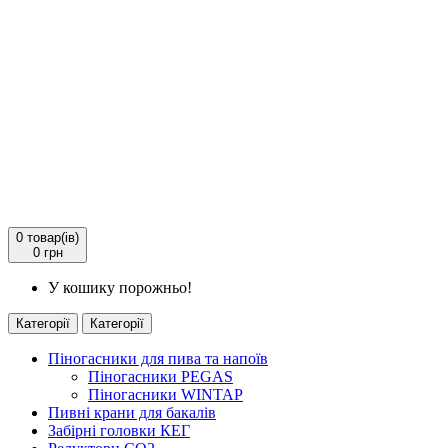
0
товар(ів)
0 грн
У кошику порожньо!
Категорії
Категорії
Піногасники для пива та напоїв
Піногасники PEGAS
Піногасники WINTAP
Пивні крани для бакалів
Забірні головки КЕГ