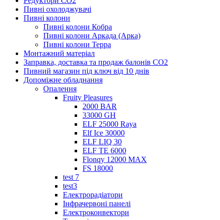
Редуктори СО2
Пивні охолоджувачі
Пивні колони
Пивні колони Кобра
Пивні колони Аркада (Арка)
Пивні колони Терра
Монтажний матеріал
Заправка, доставка та продаж балонів CO2
Пивний магазин під ключ від 10 днів
Допоміжне обладнання
Опалення
Fruity Pleasures
2000 BAR
33000 GH
ELF 25000 Raya
Elf Ice 30000
ELF LIQ 30
ELF TE 6000
Flonqy 12000 MAX
FS 18000
test 7
test3
Електрорадіатори
Інфрачервоні панелі
Електроконвектори