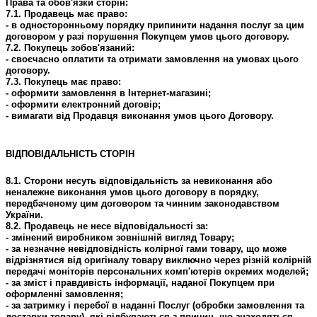
Права та обов'язки сторін:
7.1. Продавець має право:
- в односторонньому порядку припинити надання послуг за цим
договором у разі порушення Покупцем умов цього договору.
7.2. Покупець зобов'язаний:
- своєчасно оплатити та отримати замовлення на умовах цього
договору.
7.3. Покупець має право:
- оформити замовлення в Інтернет-магазині;
- оформити електронний договір;
- вимагати від Продавця виконання умов цього Договору.
ВІДПОВІДАЛЬНІСТЬ СТОРІН
8.1. Сторони несуть відповідальність за невиконання або
неналежне виконання умов цього договору в порядку,
передбаченому цим договором та чинним законодавством
України.
8.2. Продавець не несе відповідальності за:
- змінений виробником зовнішній вигляд Товару;
- за незначне невідповідність колірної гами товару, що може
відрізнятися від оригіналу товару виключно через різній колірній
передачі моніторів персональних комп'ютерів окремих моделей;
- за зміст і правдивість інформації, наданої Покупцем при
оформленні замовлення;
- за затримку і перебої в наданні Послуг (обробки замовлення та
доставки товару), які відбуваються з причин, що знаходяться