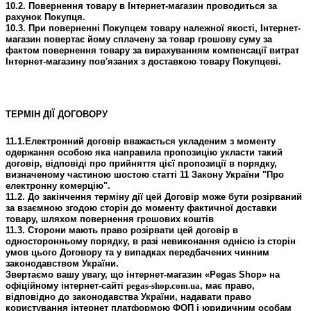
10.2. Повернення товару в Інтернет-магазин проводиться за
рахунок Покупця.
10.3. При поверненні Покупцем товару належної якості, Інтернет-
магазин повертає йому сплачену за товар грошову суму за
фактом повернення товару за вирахуванням компенсації витрат
Інтернет-магазину пов'язаних з доставкою товару Покупцеві.
ТЕРМІН ДІЇ ДОГОВОРУ
11.1.Електронний договір вважається укладеним з моменту
одержання особою яка направила пропозицію укласти такий
договір, відповіді про прийняття цієї пропозиції в порядку,
визначеному частиною шостою статті 11 Закону України "Про
електронну комерцію".
11.2. До закінчення терміну дії цей Договір може бути розірваний
за взаємною згодою сторін до моменту фактичної доставки
товару, шляхом повернення грошових коштів
11.3. Сторони мають право розірвати цей договір в
односторонньому порядку, в разі невиконання однією із сторін
умов цього Договору та у випадках передбачених чинним
законодавством України.
Звертаємо вашу увагу, що інтернет-магазин «Pegas Shop» на
офіційному інтернет-сайті
pegas-shop.com.ua
, має право,
відповідно до законодавства України, надавати право
користування інтернет платформою ФОП і юридичним особам