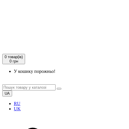
0
товар(ів)
0 грн
У кошику порожньо!
UA
RU
UK