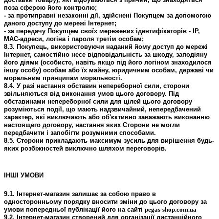
поза сферою його контролю;
- за протиправні незаконні дії, здійснені Покупцем за допомогою
даного доступу до мережі Інтернет;
- за передачу Покупцем своїх мережевих ідентифікаторів - IP,
MAC-адреси, логіна і пароля третім особам;
8.3. Покупець, використовуючи наданий йому доступ до мережі
Інтернет, самостійно несе відповідальність за шкоду, заподіяну
його діями (особисто, навіть якщо під його логіном знаходилося
іншу особу) особам або їх майну, юридичним особам, державі чи
моральним принципам моральності.
8.4. У разі настання обставин непереборної сили, сторони
звільняються від виконання умов цього договору. Під
обставинами непереборної сили для цілей цього договору
розуміються події, що мають надзвичайний, непередбачений
характер, які виключають або об'єктивно заважають виконанню
настоящего договору, настання яких Сторони не могли
передбачити і запобігти розумними способами.
8.5. Сторони прикладають максимум зусиль для вирішення будь-
яких розбіжностей виключно шляхом переговорів.
ІНШІ УМОВИ
9.1. Інтернет-магазин залишає за собою право в
односторонньому порядку вносити зміни до цього договору за
умови попередньої публікації його на сайті
pegas-shop.com.ua
9.2. Інтернет-магазин створений для організації дистанційного