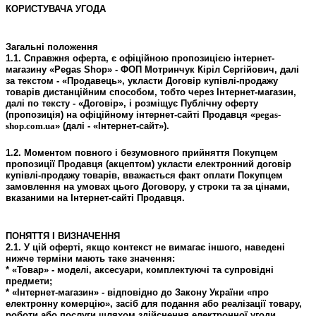
КОРИСТУВАЧА УГОДА
Загальні положення
1.1. Справжня оферта, є офіційною пропозицією інтернет-
магазину «Pegas Shop» - ФОП Мотринчук Кіріл Сергійович
, далі
за текстом - «Продавець», укласти Договір купівлі-продажу
товарів дистанційним способом, тобто через Інтернет-магазин,
далі по тексту - «Договір», і розміщує Публічну оферту
(пропозиція) на офіційному інтернет-сайті Продавця «
pegas-
shop.com.ua
» (далі - «Інтернет-сайт»).
1.2. Моментом повного і безумовного прийняття Покупцем
пропозиції Продавця (акцептом) укласти електронний договір
купівлі-продажу товарів, вважається факт оплати Покупцем
замовлення на умовах цього Договору, у строки та за цінами,
вказаними на Інтернет-сайті Продавця.
ПОНЯТТЯ І ВИЗНАЧЕННЯ
2.1. У цій оферті, якщо контекст не вимагає іншого, наведені
нижче терміни мають таке значення:
* «Товар» - моделі, аксесуари, комплектуючі та супровідні
предмети;
* «Інтернет-магазин» - відповідно до Закону України «про
електронну комерцію», засіб для подання або реалізації товару,
роботи або послуги шляхом здійснення електронної угоди.