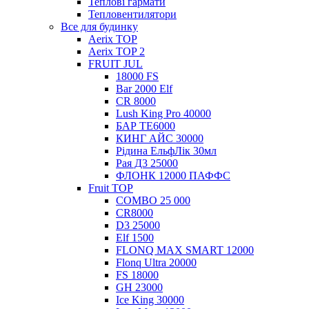
Теплові гармати
Тепловентилятори
Все для будинку
Aerix TOP
Aerix TOP 2
FRUIT JUL
18000 FS
Bar 2000 Elf
CR 8000
Lush King Pro 40000
БАР ТЕ6000
КИНГ АЙС 30000
Рідина ЕльфЛік 30мл
Рая Д3 25000
ФЛОНК 12000 ПАФФС
Fruit TOP
COMBO 25 000
CR8000
D3 25000
Elf 1500
FLONQ MAX SMART 12000
Flonq Ultra 20000
FS 18000
GH 23000
Ice King 30000