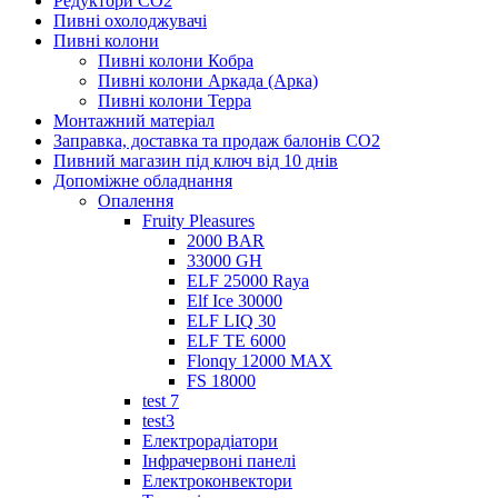
Редуктори СО2
Пивні охолоджувачі
Пивні колони
Пивні колони Кобра
Пивні колони Аркада (Арка)
Пивні колони Терра
Монтажний матеріал
Заправка, доставка та продаж балонів CO2
Пивний магазин під ключ від 10 днів
Допоміжне обладнання
Опалення
Fruity Pleasures
2000 BAR
33000 GH
ELF 25000 Raya
Elf Ice 30000
ELF LIQ 30
ELF TE 6000
Flonqy 12000 MAX
FS 18000
test 7
test3
Електрорадіатори
Інфрачервоні панелі
Електроконвектори