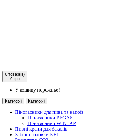
0
товар(ів)
0 грн
У кошику порожньо!
Категорії
Категорії
Піногасники для пива та напоїв
Піногасники PEGAS
Піногасники WINTAP
Пивні крани для бакалів
Забірні головки КЕГ