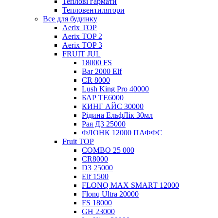
Теплові гармати
Тепловентилятори
Все для будинку
Aerix TOP
Aerix TOP 2
Aerix TOP 3
FRUIT JUL
18000 FS
Bar 2000 Elf
CR 8000
Lush King Pro 40000
БАР ТЕ6000
КИНГ АЙС 30000
Рідина ЕльфЛік 30мл
Рая Д3 25000
ФЛОНК 12000 ПАФФС
Fruit TOP
COMBO 25 000
CR8000
D3 25000
Elf 1500
FLONQ MAX SMART 12000
Flonq Ultra 20000
FS 18000
GH 23000