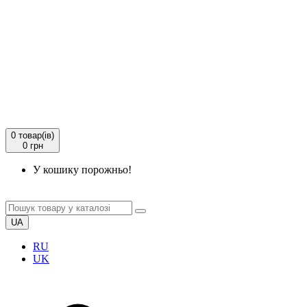
0
товар(ів)
0 грн
У кошику порожньо!
UA
RU
UK