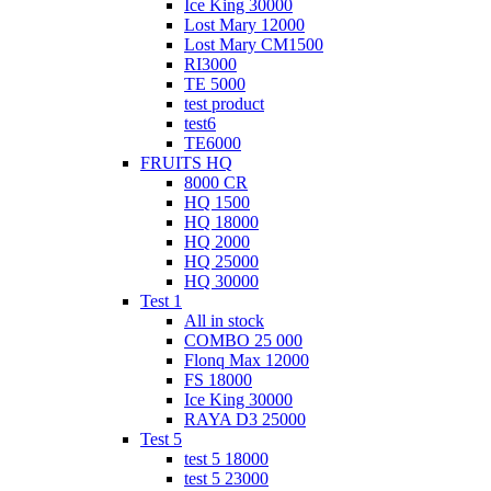
Ice King 30000
Lost Mary 12000
Lost Mary CM1500
RI3000
TE 5000
test product
test6
ТЕ6000
FRUITS HQ
8000 CR
HQ 1500
HQ 18000
HQ 2000
HQ 25000
HQ 30000
Test 1
All in stock
COMBO 25 000
Flonq Max 12000
FS 18000
Ice King 30000
RAYA D3 25000
Test 5
test 5 18000
test 5 23000