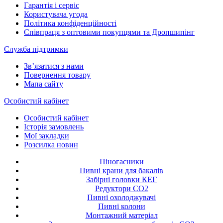
Гарантія і сервіс
Користувача угода
Політика конфіденційності
Співпраця з оптовими покупцями та Дропшипінг
Служба підтримки
Зв’язатися з нами
Повернення товару
Мапа сайту
Особистий кабінет
Особистий кабінет
Історія замовлень
Мої закладки
Розсилка новин
Піногасники
Пивні крани для бакалів
Забірні головки КЕГ
Редуктори СО2
Пивні охолоджувачі
Пивні колони
Монтажний матеріал