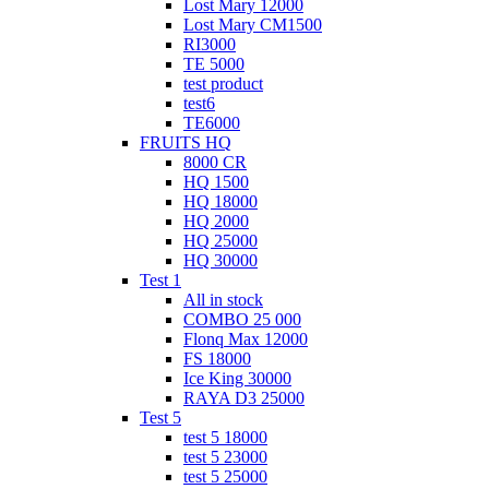
Lost Mary 12000
Lost Mary CM1500
RI3000
TE 5000
test product
test6
ТЕ6000
FRUITS HQ
8000 CR
HQ 1500
HQ 18000
HQ 2000
HQ 25000
HQ 30000
Test 1
All in stock
COMBO 25 000
Flonq Max 12000
FS 18000
Ice King 30000
RAYA D3 25000
Test 5
test 5 18000
test 5 23000
test 5 25000