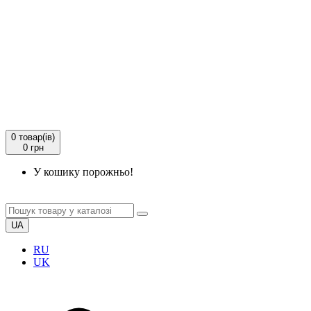
0
товар(ів)
0 грн
У кошику порожньо!
UA
RU
UK