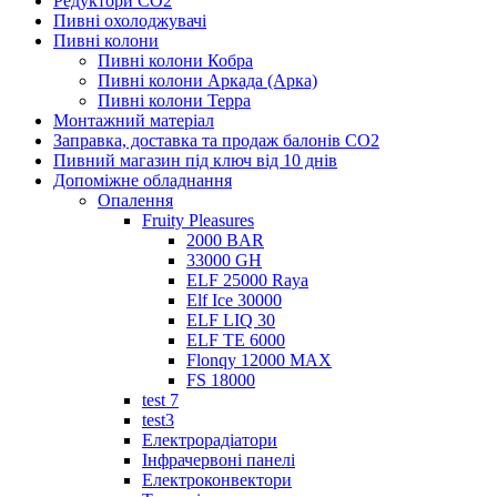
Редуктори СО2
Пивні охолоджувачі
Пивні колони
Пивні колони Кобра
Пивні колони Аркада (Арка)
Пивні колони Терра
Монтажний матеріал
Заправка, доставка та продаж балонів CO2
Пивний магазин під ключ від 10 днів
Допоміжне обладнання
Опалення
Fruity Pleasures
2000 BAR
33000 GH
ELF 25000 Raya
Elf Ice 30000
ELF LIQ 30
ELF TE 6000
Flonqy 12000 MAX
FS 18000
test 7
test3
Електрорадіатори
Інфрачервоні панелі
Електроконвектори