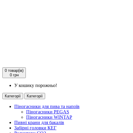
0
товар(ів)
0 грн
У кошику порожньо!
Категорії
Категорії
Піногасники для пива та напоїв
Піногасники PEGAS
Піногасники WINTAP
Пивні крани для бакалів
Забірні головки КЕГ