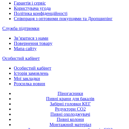
Гарантія і сервіс
Користувача угода
Політика конфіденційності
Співпраця з оптовими покупцями та Дропшипінг
Служба підтримки
Зв’язатися з нами
Повернення товару
Мапа сайту
Особистий кабінет
Особистий кабінет
Історія замовлень
Мої закладки
Розсилка новин
Піногасники
Пивні крани для бакалів
Забірні головки КЕГ
Редуктори СО2
Пивні охолоджувачі
Пивні колони
Монтажний матеріал