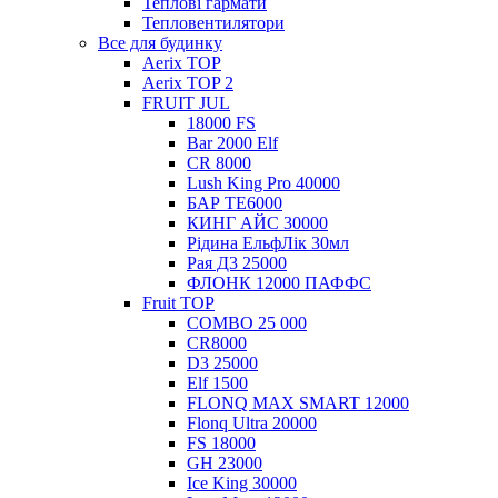
Теплові гармати
Тепловентилятори
Все для будинку
Aerix TOP
Aerix TOP 2
FRUIT JUL
18000 FS
Bar 2000 Elf
CR 8000
Lush King Pro 40000
БАР ТЕ6000
КИНГ АЙС 30000
Рідина ЕльфЛік 30мл
Рая Д3 25000
ФЛОНК 12000 ПАФФС
Fruit TOP
COMBO 25 000
CR8000
D3 25000
Elf 1500
FLONQ MAX SMART 12000
Flonq Ultra 20000
FS 18000
GH 23000
Ice King 30000