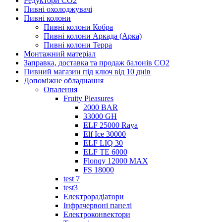
Редуктори СО2
Пивні охолоджувачі
Пивні колони
Пивні колони Кобра
Пивні колони Аркада (Арка)
Пивні колони Терра
Монтажний матеріал
Заправка, доставка та продаж балонів CO2
Пивний магазин під ключ від 10 днів
Допоміжне обладнання
Опалення
Fruity Pleasures
2000 BAR
33000 GH
ELF 25000 Raya
Elf Ice 30000
ELF LIQ 30
ELF TE 6000
Flonqy 12000 MAX
FS 18000
test 7
test3
Електрорадіатори
Інфрачервоні панелі
Електроконвектори