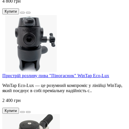
4 800 грн
Купити
Пристрій розливу пива "Піногасник" WinTap Eco-Lux
WinTap Eco-Lux — це розумний компроміс у лінійці WinTap,
який поєднує в собі преміальну надійність с..
2 400 грн
Купити