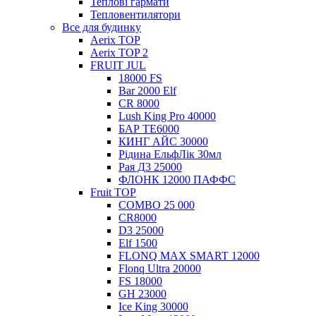
Теплові гармати
Тепловентилятори
Все для будинку
Aerix TOP
Aerix TOP 2
FRUIT JUL
18000 FS
Bar 2000 Elf
CR 8000
Lush King Pro 40000
БАР ТЕ6000
КИНГ АЙС 30000
Рідина ЕльфЛік 30мл
Рая Д3 25000
ФЛОНК 12000 ПАФФС
Fruit TOP
COMBO 25 000
CR8000
D3 25000
Elf 1500
FLONQ MAX SMART 12000
Flonq Ultra 20000
FS 18000
GH 23000
Ice King 30000