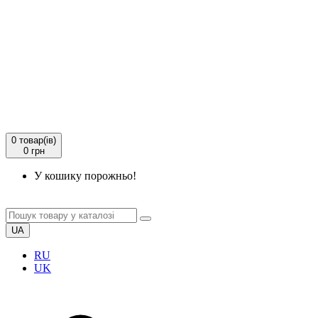
0
товар(ів)
0 грн
У кошику порожньо!
UA
RU
UK