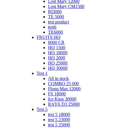
Lost Mary 12000
Lost Mary CM1500
RI3000
TE 5000
test product
test6
ТЕ6000
FRUITS HQ
8000 CR
HQ 1500
HQ 18000
HQ 2000
HQ 25000
HQ 30000
Test 1
All in stock
COMBO 25 000
Flonq Max 12000
FS 18000
Ice King 30000
RAYA D3 25000
Test 5
test 5 18000
test 5 23000
test 5 25000