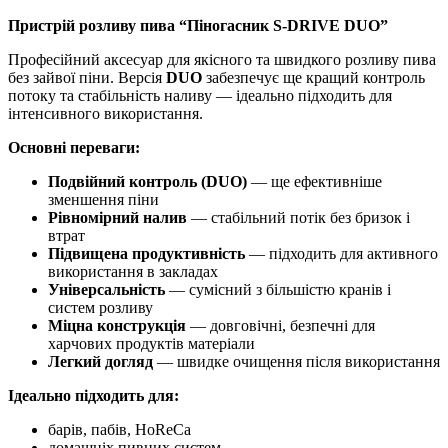
Пристрій розливу пива “Піногасник S-DRIVE DUO”
Професійний аксесуар для якісного та швидкого розливу пива
без зайвої піни. Версія
DUO
забезпечує ще кращий контроль
потоку та стабільність наливу — ідеально підходить для
інтенсивного використання.
Основні переваги:
Подвійний контроль (DUO)
— ще ефективніше
зменшення піни
Рівномірний налив
— стабільний потік без бризок і
втрат
Підвищена продуктивність
— підходить для активного
використання в закладах
Універсальність
— сумісний з більшістю кранів і
систем розливу
Міцна конструкція
— довговічні, безпечні для
харчових продуктів матеріали
Легкий догляд
— швидке очищення після використання
Ідеально підходить для:
барів, пабів, HoReCa
домашніх пивних систем