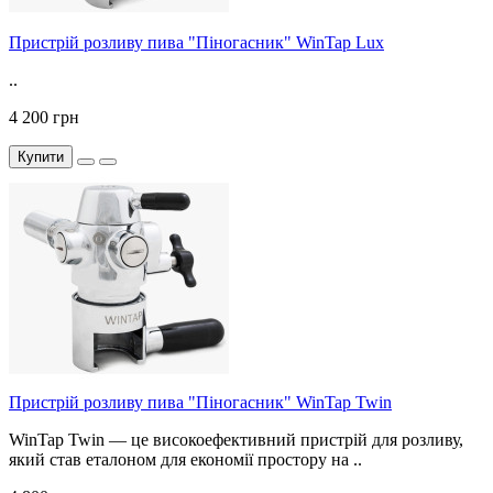
Пристрій розливу пива "Піногасник" WinTap Lux
..
4 200 грн
Купити
Пристрій розливу пива "Піногасник" WinTap Twin
WinTap Twin — це високоефективний пристрій для розливу,
який став еталоном для економії простору на ..