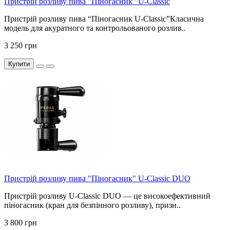
Пристрій розливу пива "Піногасник" U-Classic
Пристрій розливу пива “Піногасник U-Classic”Класична
модель для акуратного та контрольованого розлив..
3 250 грн
Купити
Пристрій розливу пива "Піногасник" U-Classic DUO
Пристрій розливу U-Classic DUO — це високоефективний
піногасник (кран для безпінного розливу), призн..
3 800 грн