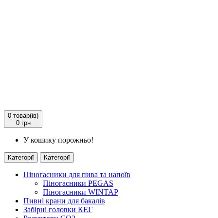
0
товар(ів)
0 грн
У кошику порожньо!
Категорії
Категорії
Піногасники для пива та напоїв
Піногасники PEGAS
Піногасники WINTAP
Пивні крани для бакалів
Забірні головки КЕГ