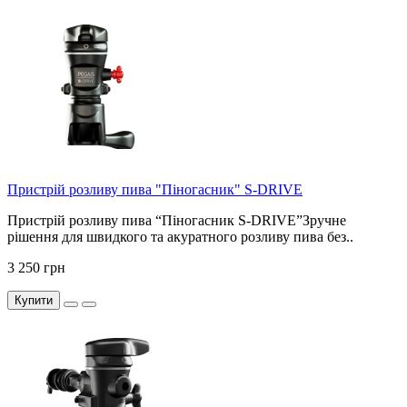
Пристрій розливу пива "Піногасник" S-DRIVE
Пристрій розливу пива “Піногасник S-DRIVE”Зручне
рішення для швидкого та акуратного розливу пива без..
3 250 грн
Купити