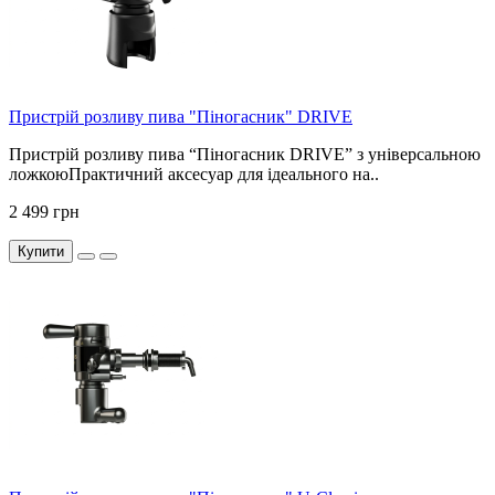
Пристрій розливу пива "Піногасник" DRIVE
Пристрій розливу пива “Піногасник DRIVE” з універсальною
ложкоюПрактичний аксесуар для ідеального на..
2 499 грн
Купити