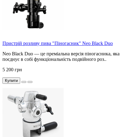
Пристрій розливу пива "Піногасник" Neo Black Duo
Neo Black Duo — це преміальна версія піногасника, яка
поєднує в собі функціональність подвійного роз..
5 200 грн
Купити