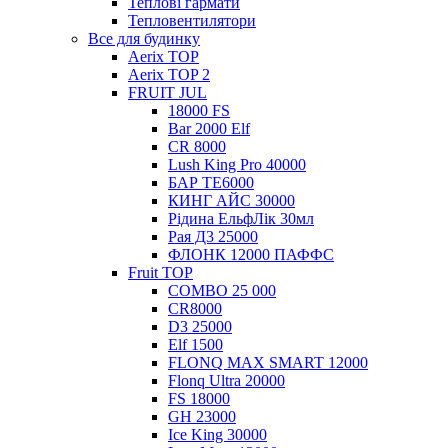
Теплові гармати
Тепловентилятори
Все для будинку
Aerix TOP
Aerix TOP 2
FRUIT JUL
18000 FS
Bar 2000 Elf
CR 8000
Lush King Pro 40000
БАР ТЕ6000
КИНГ АЙС 30000
Рідина ЕльфЛік 30мл
Рая Д3 25000
ФЛОНК 12000 ПАФФС
Fruit TOP
COMBO 25 000
CR8000
D3 25000
Elf 1500
FLONQ MAX SMART 12000
Flonq Ultra 20000
FS 18000
GH 23000
Ice King 30000