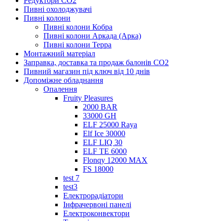
Редуктори СО2
Пивні охолоджувачі
Пивні колони
Пивні колони Кобра
Пивні колони Аркада (Арка)
Пивні колони Терра
Монтажний матеріал
Заправка, доставка та продаж балонів CO2
Пивний магазин під ключ від 10 днів
Допоміжне обладнання
Опалення
Fruity Pleasures
2000 BAR
33000 GH
ELF 25000 Raya
Elf Ice 30000
ELF LIQ 30
ELF TE 6000
Flonqy 12000 MAX
FS 18000
test 7
test3
Електрорадіатори
Інфрачервоні панелі
Електроконвектори