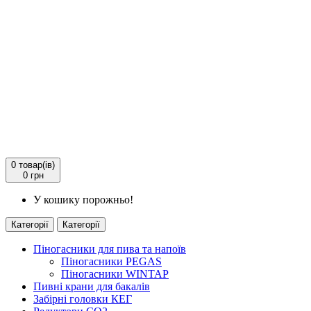
0
товар(ів)
0 грн
У кошику порожньо!
Категорії
Категорії
Піногасники для пива та напоїв
Піногасники PEGAS
Піногасники WINTAP
Пивні крани для бакалів
Забірні головки КЕГ