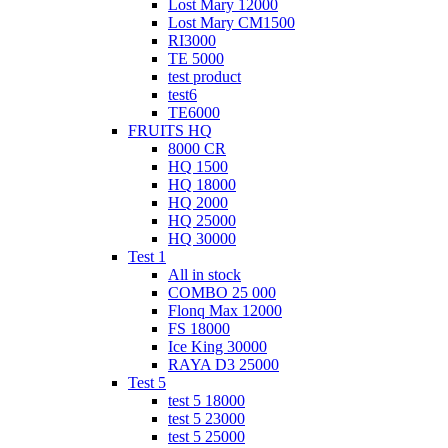
Lost Mary 12000
Lost Mary CM1500
RI3000
TE 5000
test product
test6
ТЕ6000
FRUITS HQ
8000 CR
HQ 1500
HQ 18000
HQ 2000
HQ 25000
HQ 30000
Test 1
All in stock
COMBO 25 000
Flonq Max 12000
FS 18000
Ice King 30000
RAYA D3 25000
Test 5
test 5 18000
test 5 23000
test 5 25000