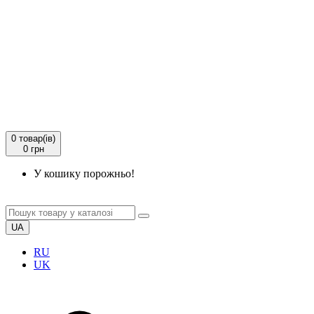
0
товар(ів)
0 грн
У кошику порожньо!
UA
RU
UK