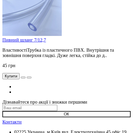
Пивний шланг 7/12,7
ВластивостіТрубка із пластичного ПВХ. Внутрішня та
зовнішня поверхня гладкі. Дуже легка, стійка до д..
45 грн
Купити
Дізнавайтеся про акції і знижки першими
Контакти
02225 Украина, м.Київ вул. Електротехнічна 45 офіс 19