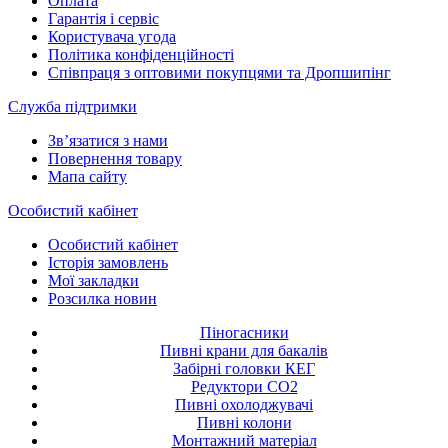
Оплата
Гарантія і сервіс
Користувача угода
Політика конфіденційності
Співпраця з оптовими покупцями та Дропшипінг
Служба підтримки
Зв’язатися з нами
Повернення товару
Мапа сайту
Особистий кабінет
Особистий кабінет
Історія замовлень
Мої закладки
Розсилка новин
Піногасники
Пивні крани для бакалів
Забірні головки КЕГ
Редуктори СО2
Пивні охолоджувачі
Пивні колони
Монтажний матеріал