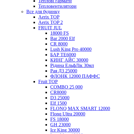
Теплові гармати
Тепловентилятори
Все для будинку
Aerix TOP
Aerix TOP 2
FRUIT JUL
18000 FS
Bar 2000 Elf
CR 8000
Lush King Pro 40000
БАР ТЕ6000
КИНГ АЙС 30000
Рідина ЕльфЛік 30мл
Рая Д3 25000
ФЛОНК 12000 ПАФФС
Fruit TOP
COMBO 25 000
CR8000
D3 25000
Elf 1500
FLONQ MAX SMART 12000
Flonq Ultra 20000
FS 18000
GH 23000
Ice King 30000