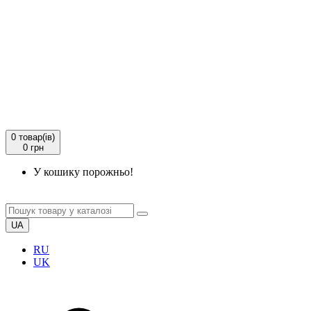
0
товар(ів)
0 грн
У кошику порожньо!
UA
RU
UK