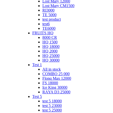
Lost Mary 12000
Lost Mary CM1500
RI3000
TE 5000
test product
test6
ТЕ6000
FRUITS HQ
8000 CR
HQ 1500
HQ 18000
HQ 2000
HQ 25000
HQ 30000
Test 1
All in stock
COMBO 25 000
Flonq Max 12000
FS 18000
Ice King 30000
RAYA D3 25000
Test 5
test 5 18000
test 5 23000
test 5 25000