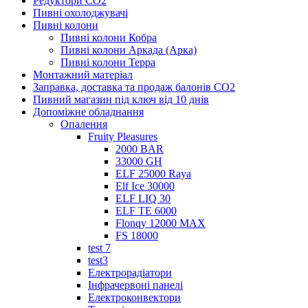
Редуктори СО2
Пивні охолоджувачі
Пивні колони
Пивні колони Кобра
Пивні колони Аркада (Арка)
Пивні колони Терра
Монтажний матеріал
Заправка, доставка та продаж балонів CO2
Пивний магазин під ключ від 10 днів
Допоміжне обладнання
Опалення
Fruity Pleasures
2000 BAR
33000 GH
ELF 25000 Raya
Elf Ice 30000
ELF LIQ 30
ELF TE 6000
Flonqy 12000 MAX
FS 18000
test 7
test3
Електрорадіатори
Інфрачервоні панелі
Електроконвектори