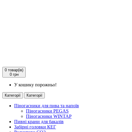
0
товар(ів)
0 грн
У кошику порожньо!
Категорії
Категорії
Піногасники для пива та напоїв
Піногасники PEGAS
Піногасники WINTAP
Пивні крани для бакалів
Забірні головки КЕГ