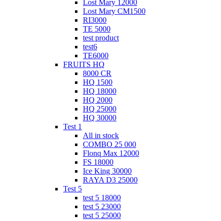
Lost Mary 12000
Lost Mary CM1500
RI3000
TE 5000
test product
test6
ТЕ6000
FRUITS HQ
8000 CR
HQ 1500
HQ 18000
HQ 2000
HQ 25000
HQ 30000
Test 1
All in stock
COMBO 25 000
Flonq Max 12000
FS 18000
Ice King 30000
RAYA D3 25000
Test 5
test 5 18000
test 5 23000
test 5 25000