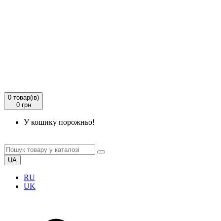
0
товар(ів)
0 грн
У кошику порожньо!
UA
RU
UK