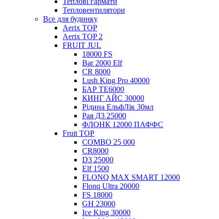
Теплові гармати
Тепловентилятори
Все для будинку
Aerix TOP
Aerix TOP 2
FRUIT JUL
18000 FS
Bar 2000 Elf
CR 8000
Lush King Pro 40000
БАР ТЕ6000
КИНГ АЙС 30000
Рідина ЕльфЛік 30мл
Рая Д3 25000
ФЛОНК 12000 ПАФФС
Fruit TOP
COMBO 25 000
CR8000
D3 25000
Elf 1500
FLONQ MAX SMART 12000
Flonq Ultra 20000
FS 18000
GH 23000
Ice King 30000