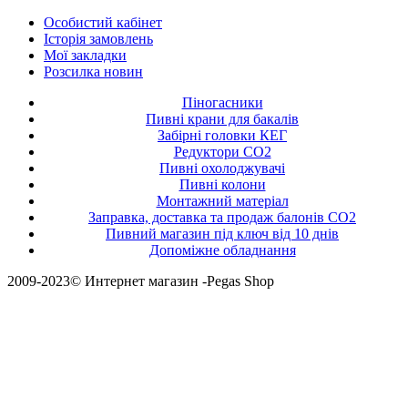
Особистий кабінет
Історія замовлень
Мої закладки
Розсилка новин
Піногасники
Пивні крани для бакалів
Забірні головки КЕГ
Редуктори СО2
Пивні охолоджувачі
Пивні колони
Монтажний матеріал
Заправка, доставка та продаж балонів CO2
Пивний магазин під ключ від 10 днів
Допоміжне обладнання
2009-2023© Интернет магазин -Pegas Shop