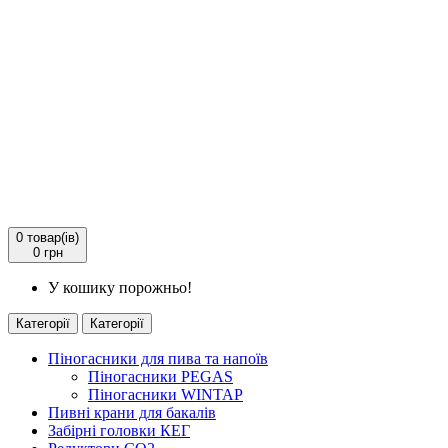
0
товар(ів)
0 грн
У кошику порожньо!
Категорії
Категорії
Піногасники для пива та напоїв
Піногасники PEGAS
Піногасники WINTAP
Пивні крани для бакалів
Забірні головки КЕГ