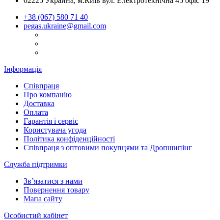
02225 Украина, м.Київ вул. Електротехнічна 45 офіс 19
+38 (067) 580 71 40
pegas.ukraine@gmail.com
Інформація
Співпраця
Про компанію
Доставка
Оплата
Гарантія і сервіс
Користувача угода
Політика конфіденційності
Співпраця з оптовими покупцями та Дропшипінг
Служба підтримки
Зв’язатися з нами
Повернення товару
Мапа сайту
Особистий кабінет