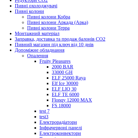
Редуктори СО2
Пивні охолоджувачі
Пивні колони
Пивні колони Кобра
Пивні колони Аркада (Арка)
Пивні колони Терра
Монтажний матеріал
Заправка, доставка та продаж балонів CO2
Пивний магазин під ключ від 10 днів
Допоміжне обладнання
Опалення
Fruity Pleasures
2000 BAR
33000 GH
ELF 25000 Raya
Elf Ice 30000
ELF LIQ 30
ELF TE 6000
Flonqy 12000 MAX
FS 18000
test 7
test3
Електрорадіатори
Інфрачервоні панелі
Електроконвектори