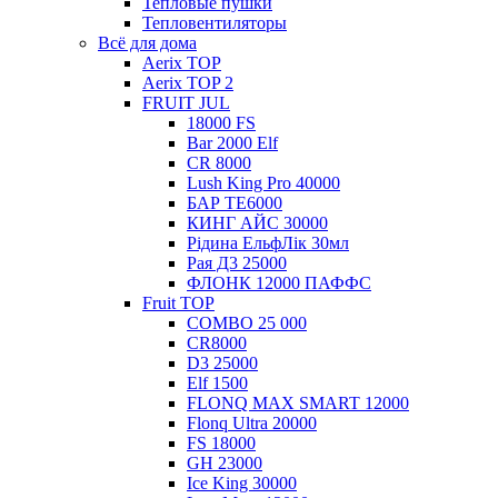
Тепловые пушки
Тепловентиляторы
Всё для дома
Aerix TOP
Aerix TOP 2
FRUIT JUL
18000 FS
Bar 2000 Elf
CR 8000
Lush King Pro 40000
БАР ТЕ6000
КИНГ АЙС 30000
Рідина ЕльфЛік 30мл
Рая Д3 25000
ФЛОНК 12000 ПАФФС
Fruit TOP
COMBO 25 000
CR8000
D3 25000
Elf 1500
FLONQ MAX SMART 12000
Flonq Ultra 20000
FS 18000
GH 23000
Ice King 30000