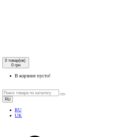
0
товар(ов)
0 грн
В корзине пусто!
RU
RU
UK