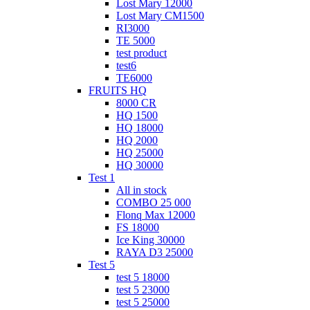
Lost Mary 12000
Lost Mary CM1500
RI3000
TE 5000
test product
test6
ТЕ6000
FRUITS HQ
8000 CR
HQ 1500
HQ 18000
HQ 2000
HQ 25000
HQ 30000
Test 1
All in stock
COMBO 25 000
Flonq Max 12000
FS 18000
Ice King 30000
RAYA D3 25000
Test 5
test 5 18000
test 5 23000
test 5 25000