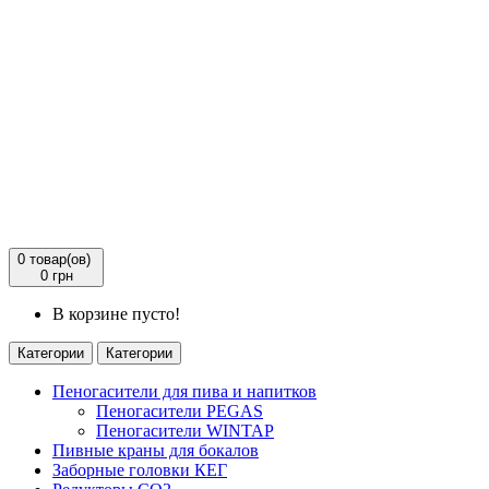
0
товар(ов)
0 грн
В корзине пусто!
Категории
Категории
Пеногасители для пива и напитков
Пеногасители PEGAS
Пеногасители WINTAP
Пивные краны для бокалов
Заборные головки КЕГ